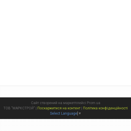
Сайт створений на маркетплейсі
Prom.ua
ТОВ "МАРКСТРОЙ" |
Поскаржитися на контент
|
Політика конфіденційності
Select Language
▼