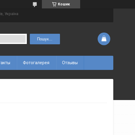
Кошик
їв, Україна
Пошук...
такты
Фотогалерея
Отзывы