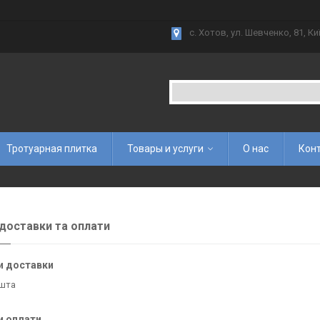
с. Хотов, ул. Шевченко, 81, Ки
Тротуарная плитка
Товары и услуги
О нас
Кон
доставки та оплати
и доставки
шта
и оплати