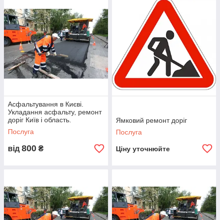
До цін
Топ послуг
Асфальтування в Києві.
Укладання асфальту, ремонт
доріг Київ і область.
Ямковий ремонт доріг
Послуга
Послуга
чну
800
від
₴
Ціну уточнюйте
ємо