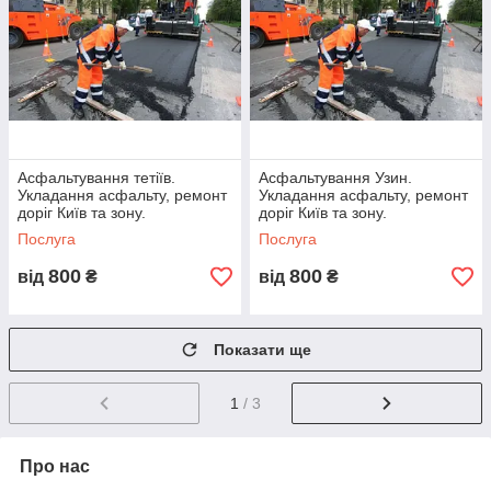
Ви тільки контролюєте роботу!
У процесі виконання робіт з каталогу нижче ми робимо
абсолютно все, заощаджуючи ваш час і сили.
Працюйте з кращими!
Асфальтування тетіїв.
Асфальтування Узин.
Укладання асфальту, ремонт
Укладання асфальту, ремонт
доріг Київ та зону.
доріг Київ та зону.
Послуга
Послуга
800
800
від
₴
від
₴
Показати ще
1
/ 3
Про нас