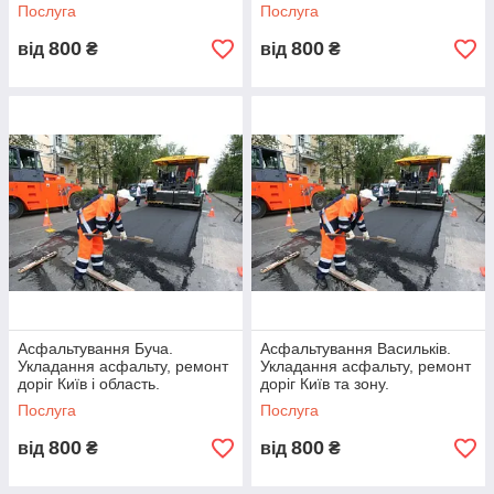
Послуга
Послуга
Використовуємо сертифіковані матеріали
800
800
від
₴
від
₴
власного виробництва.
3
Працюємо на сучасній техніці, яка швидко
справляється з поставленим завданням.
4
Асфальтування Буча.
Асфальтування Васильків.
Укладання асфальту, ремонт
Укладання асфальту, ремонт
Застосовуємо класичну технологію укладання,
доріг Київ і область.
доріг Київ та зону.
яка оптимально підходить для нашої кліматичної
Послуга
Послуга
зони.
800
800
від
₴
від
₴