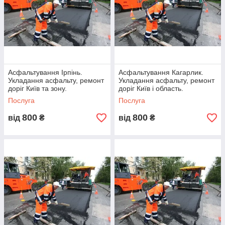
Географія
Беремося за замовлення по всій Україні.
Асфальтування Ірпінь.
Асфальтування Кагарлик.
Розцінки
Укладання асфальту, ремонт
Укладання асфальту, ремонт
доріг Київ та зону.
доріг Київ і область.
У нас немає посередників, тому в нас дешевше.
Послуга
Послуга
800
800
від
₴
від
₴
Графік
Ми працюємо без вихідних, заощаджуючи ваш
час і гроші.
Вигоди