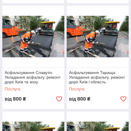
Відвантаження матеріалів або
виконання робіт в обумовлені
терміни
Асфальтування Славутіч.
Асфальтування Тараща.
Укладання асфальту, ремонт
Укладання асфальту, ремонт
доріг Київ та зону.
доріг Київ і область.
Гарантія якості на матеріали та
Послуга
Послуга
послуги
800
800
від
₴
від
₴
Ми самі доставляємо всі матеріали
на об'єкт