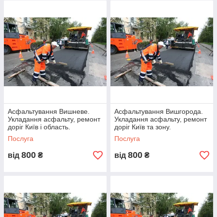
Замовити укладання асфальту
Чим наш сервіс підкуповує
клієнтів?
Досвід
Асфальтування Вишневе.
Асфальтування Вишгорода.
Ми вже 20 років працюємо в обраній сфері.
Укладання асфальту, ремонт
Укладання асфальту, ремонт
доріг Київ і область.
доріг Київ та зону.
Послуга
Послуга
800
800
від
₴
від
₴
Гарантії
Всі наші матеріали супроводжуються гарантією
до 5 років.