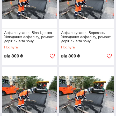
Асфальтування
Укладаємо асфальт за всіма стандартами.
Використовуємо сертифіковану сировину, класичну
технологію, сучасну техніку. Даємо гарантію на готове
покриття.
Асфальтування Біла Церква.
Асфальтування Березань.
Укладання асфальту, ремонт
Укладання асфальту, ремонт
доріг Київ та зону.
доріг Київ та зону.
Послуга
Послуга
800
800
від
₴
від
₴
ність
м ями
нтії на