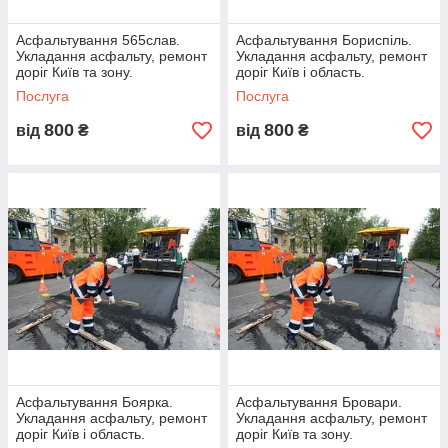
Ямковий ремонт доріг
Асфальтування 565слав.
Асфальтування Бориспіль.
За лічені години відновимо цілісність дорожнього
Укладання асфальту, ремонт
Укладання асфальту, ремонт
покриття, заделаем ями будь-якого розміру, надамо
доріг Київ та зону.
доріг Київ і область.
гарантії на виконаний обсяг робіт.
Послуга
Послуга
800
800
від
₴
від
₴
Чому вам вигідно вибрати наші
послуги?
1
Ми всю роботу виконуємо «під ключ», здаючи
готовий об'єкт.
Асфальтування Боярка.
Асфальтування Бровари.
2
Укладання асфальту, ремонт
Укладання асфальту, ремонт
доріг Київ і область.
доріг Київ та зону.