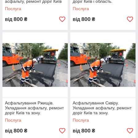
асфальту, ремонт доріг Київ
доріг Київ і область.
та зону.
Послуга
Послуга
800
800
від
₴
від
₴
Безкоштовний виїзд спеціаліста для
вимірів
Відправка комерційної пропозиції на
пошту замовнику
Асфальтування Ржищів.
Асфальтування Сквіру.
Укладання асфальту, ремонт
Укладання асфальту, ремонт
доріг Київ та зону.
доріг Київ та зону.
Послуга
Послуга
Складання кошторису та укладення
офіційного договору
800
800
від
₴
від
₴