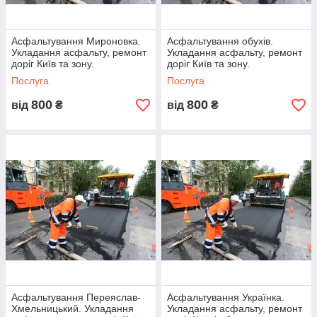
Пропонуємо знижки від обсягу замовлення,
індивідуальні бонуси.
Асфальтування Мироновка.
Асфальтування обухів.
Укладання асфальту, ремонт
Укладання асфальту, ремонт
доріг Київ та зону.
доріг Київ та зону.
Скористатися послугами компанії
Послуга
Послуга
800
800
від
₴
від
₴
Поетапне співпраця
Замовлення через форму на сайті
або за телефоном
Асфальтування Переяслав-
Асфальтування Українка.
Хмельницький. Укладання
Укладання асфальту, ремонт