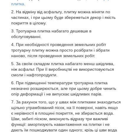
плитка
.
На відміну від асфальту, плитку можна міняти по
частинах, і при цьому буде збережеться декор і якість
покриття в цілому.
Тротуарна плитка набагато дешевше в
обслуговуванні.
При необхідності проведення земельних робіт
тротуарну плитку можна просто розібрати і зібрати
наново, після проведення земельних робіт.
За своїм складом плитка набагато менш шкідлива,
ніж асфальт. При її виробництві не використовуються
смоли і нафтопродукти.
При підвищенні температури тротуарна плитка
незначно розширюється, але при цьому добре чинить
опір деформації і не випускає шкідливих парів.
За рахунок того, що у швах між плитками знаходиться
щільно утрамбований пісок, на її поверхні, навіть якщо
є нерівності в площині покриття, не збирається вода.
Шви, забиті піском, виконують відразу три важливі
функції: амортизують навантаження на плитки і не
дають їм пошкоджувати один одного; крізь ці шви вода