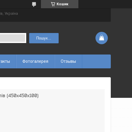
Кошик
їв, Україна
Пошук...
такты
Фотогалерея
Отзывы
пів (450х450х100)