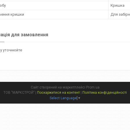
обу
Кришка
чення кришки
Для забірн
ація для замовлення
у уточнюйте
Сайт створений на маркетплейсі
Prom.ua
ТОВ "МАРКСТРОЙ" |
Поскаржитися на контент
|
Політика конфіденційності
Select Language
▼