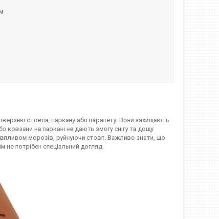
ом
оверхню стовпа, паркану або парапету. Вони захищають
о ковзани на паркані не дають змогу снігу та дощу
 впливом морозів, руйнуючи стовп. Важливо знати, що
м не потрібен спеціальний догляд.