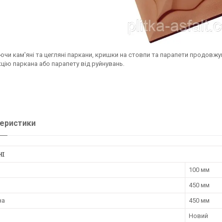
чи кам'яні та цегляні паркани, кришки на стовпи та парапети продовжую
цію паркана або парапету від руйнувань.
еристики
НІ
100 мм
450 мм
на
450 мм
Новий