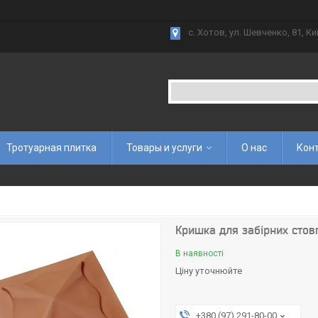
с. Хотов, ул. Шевченко, 81, Ки
Тротуарная плитка
Товары и услуги
О нас
Кон
Кришка для забірних стов
В наявності
Ціну уточнюйте
+380 (97) 291-80-00