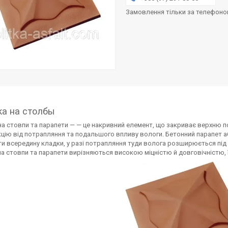
Замовлення тільки за телефон
а на столбы
а стовпи та парапети — — це накривний елемент, що закриває верхню п
цію від потрапляння та подальшого впливу вологи. Бетонний парапет аб
и всередину кладки, у разі потрапляння туди волога розширюється під
а стовпи та парапети вирізняються високою міцністю й довговічністю, ї