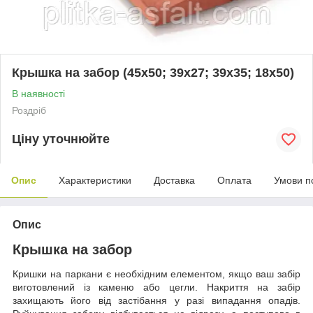
Крышка на забор (45х50; 39х27; 39х35; 18х50)
В наявності
Роздріб
Ціну уточнюйте
Опис
Характеристики
Доставка
Оплата
Умови п
Опис
Крышка на забор
Кришки на паркани є необхідним елементом, якщо ваш забір
виготовлений із каменю або цегли. Накриття на забір
захищають його від застібання у разі випадання опадів.