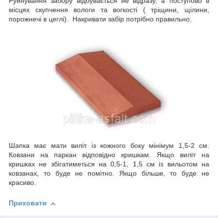
Руйнування забору відбувається не відразу, а поступово в
місцях скупчення вологи та вогкості ( тріщини, щілини,
порожнечі в цеглі). Накривати забір потрібно правильно.
Шапка має мати виліт із кожного боку мінімум 1,5-2 см.
Ковзани на паркан відповідно кришкам. Якщо виліт на
кришках не збігатиметься на 0,5-1, 1,5 см із вильотом на
ковзанах, то буде не помітно. Якщо більше, то буде не
красиво.
Приховати