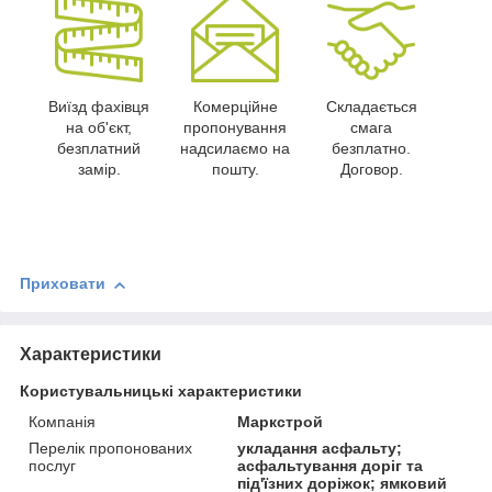
Виїзд фахівця
Комерційне
Складається
на об'єкт,
пропонування
смага
безплатний
надсилаємо на
безплатно.
замір.
пошту.
Договор.
Приховати
Характеристики
Користувальницькі характеристики
Компанія
Маркстрой
Перелік пропонованих
укладання асфальту;
послуг
асфальтування доріг та
під'їзних доріжок; ямковий