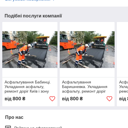
Подібні послуги компанії
Асфальтування Бабинці.
Асфальтування
Асфа
Укладання асфальту,
Баришневка. Укладання
Укла
ремонт доріг Київ і зону
асфальту, ремонт доріг
ремо
Київ і зона
800
800
від
₴
від
₴
від
Про нас